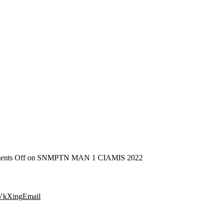
nts Off
on SNMPTN MAN 1 CIAMIS 2022
Vk
Xing
Email