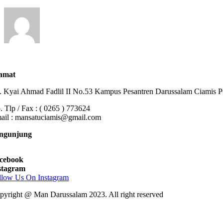
amat
n. Kyai Ahmad Fadlil II No.53 Kampus Pesantren Darussalam Ciamis
. Tlp / Fax : ( 0265 ) 773624
ail : mansatuciamis@gmail.com
ngunjung
cebook
stagram
llow Us On Instagram
pyright @ Man Darussalam 2023. All right reserved