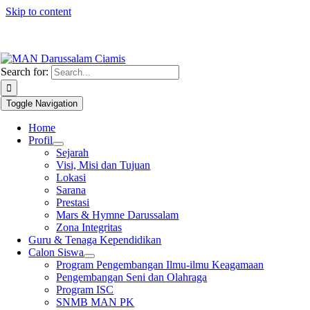
Skip to content
1win slot
pin up casino
mostbet casino
pin up
mosbet
Search for:
Toggle Navigation
Home
Profil
Sejarah
Visi, Misi dan Tujuan
Lokasi
Sarana
Prestasi
Mars & Hymne Darussalam
Zona Integritas
Guru & Tenaga Kependidikan
Calon Siswa
Program Pengembangan Ilmu-ilmu Keagamaan
Pengembangan Seni dan Olahraga
Program ISC
SNMB MAN PK