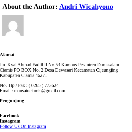
About the Author:
Andri Wicahyono
Alamat
Jln. Kyai Ahmad Fadlil II No.53 Kampus Pesantren Darussalam
Ciamis PO BOX No. 2 Desa Dewasari Kecamatan Cijeungjing
Kabupaten Ciamis 46271
No. Tlp / Fax : ( 0265 ) 773624
Email : mansatuciamis@gmail.com
Pengunjung
Facebook
Instagram
Follow Us On Instagram