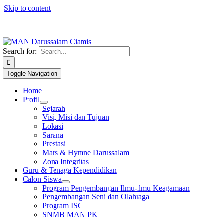
Skip to content
1win slot
pin up casino
mostbet casino
pin up
mosbet
Search for:
Toggle Navigation
Home
Profil
Sejarah
Visi, Misi dan Tujuan
Lokasi
Sarana
Prestasi
Mars & Hymne Darussalam
Zona Integritas
Guru & Tenaga Kependidikan
Calon Siswa
Program Pengembangan Ilmu-ilmu Keagamaan
Pengembangan Seni dan Olahraga
Program ISC
SNMB MAN PK