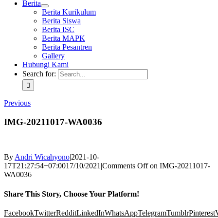
Berita
Berita Kurikulum
Berita Siswa
Berita ISC
Berita MAPK
Berita Pesantren
Gallery
Hubungi Kami
Search for:
Previous
IMG-20211017-WA0036
By
Andri Wicahyono
|
2021-10-
17T21:27:54+07:00
17/10/2021
|
Comments Off
on IMG-20211017-
WA0036
Share This Story, Choose Your Platform!
Facebook
Twitter
Reddit
LinkedIn
WhatsApp
Telegram
Tumblr
Pinterest