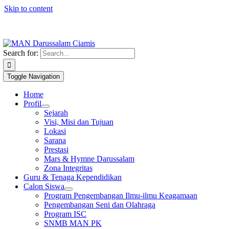
Skip to content
1win slot
pin up casino
mostbet casino
pin up
mosbet
Search for:
Toggle Navigation
Home
Profil
Sejarah
Visi, Misi dan Tujuan
Lokasi
Sarana
Prestasi
Mars & Hymne Darussalam
Zona Integritas
Guru & Tenaga Kependidikan
Calon Siswa
Program Pengembangan Ilmu-ilmu Keagamaan
Pengembangan Seni dan Olahraga
Program ISC
SNMB MAN PK