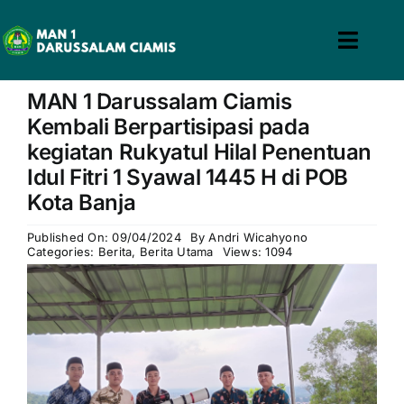
Skip
to
Toggl
content
win slot
pin up casino
mostbet casino
pin up
mosbet
Navig
MAN 1 Darussalam Ciamis
Home
Kembali Berpartisipasi pada
kegiatan Rukyatul Hilal Penentuan
Profil
Idul Fitri 1 Syawal 1445 H di POB
Kota Banja
Guru & Tenaga Kependidikan
Published On: 09/04/2024
By
Andri Wicahyono
Categories:
Berita
,
Berita Utama
Views: 1094
Calon Siswa
Berita
Hubungi Kami
Search