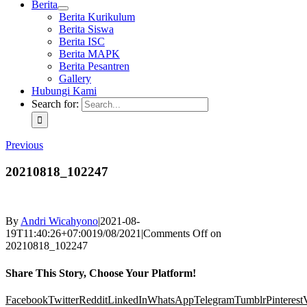
Berita
Berita Kurikulum
Berita Siswa
Berita ISC
Berita MAPK
Berita Pesantren
Gallery
Hubungi Kami
Search for:
Previous
20210818_102247
By
Andri Wicahyono
|
2021-08-
19T11:40:26+07:00
19/08/2021
|
Comments Off
on
20210818_102247
Share This Story, Choose Your Platform!
Facebook
Twitter
Reddit
LinkedIn
WhatsApp
Telegram
Tumblr
Pinterest