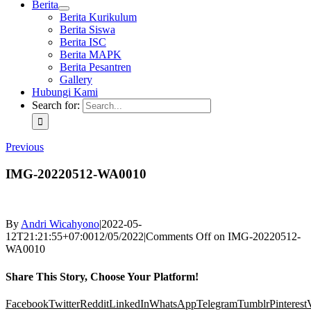
Berita
Berita Kurikulum
Berita Siswa
Berita ISC
Berita MAPK
Berita Pesantren
Gallery
Hubungi Kami
Search for:
Previous
IMG-20220512-WA0010
By
Andri Wicahyono
|
2022-05-
12T21:21:55+07:00
12/05/2022
|
Comments Off
on IMG-20220512-
WA0010
Share This Story, Choose Your Platform!
Facebook
Twitter
Reddit
LinkedIn
WhatsApp
Telegram
Tumblr
Pinterest