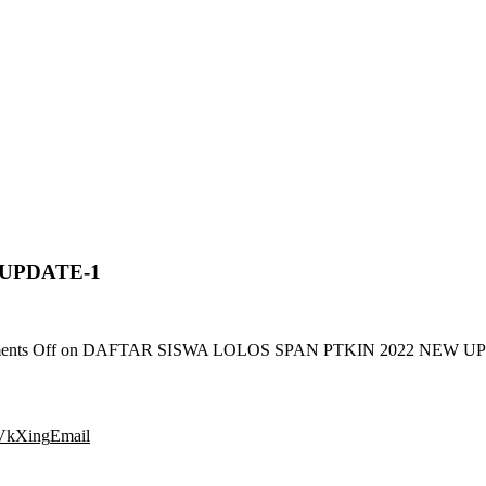
 UPDATE-1
nts Off
on DAFTAR SISWA LOLOS SPAN PTKIN 2022 NEW U
Vk
Xing
Email