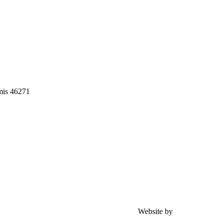
mis 46271
Website by
Achmad Zacky