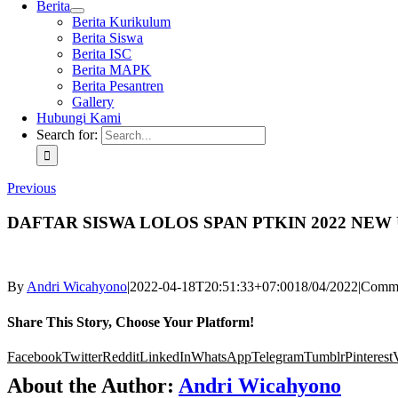
Berita
Berita Kurikulum
Berita Siswa
Berita ISC
Berita MAPK
Berita Pesantren
Gallery
Hubungi Kami
Search for:
Previous
DAFTAR SISWA LOLOS SPAN PTKIN 2022 NEW
By
Andri Wicahyono
|
2022-04-18T20:51:33+07:00
18/04/2022
|
Comme
Share This Story, Choose Your Platform!
Facebook
Twitter
Reddit
LinkedIn
WhatsApp
Telegram
Tumblr
Pinterest
About the Author:
Andri Wicahyono