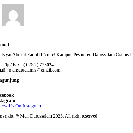
amat
n. Kyai Ahmad Fadlil II No.53 Kampus Pesantren Darussalam Ciamis
. Tlp / Fax : ( 0265 ) 773624
ail : mansatuciamis@gmail.com
ngunjung
cebook
stagram
llow Us On Instagram
pyright @ Man Darussalam 2023. All right reserved