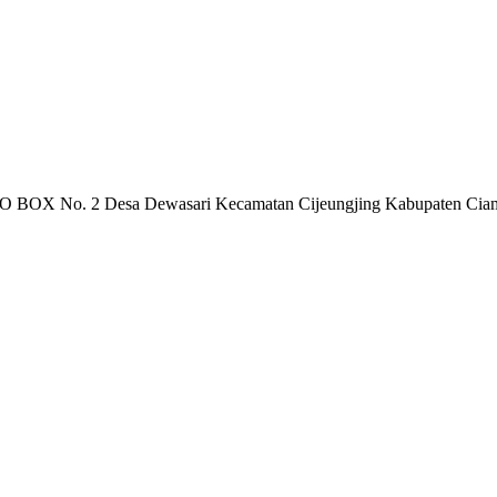
 PO BOX No. 2 Desa Dewasari Kecamatan Cijeungjing Kabupaten Cia