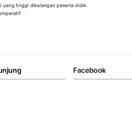
yang tinggi dikalangan peserta didik
mperatif
unjung
Facebook