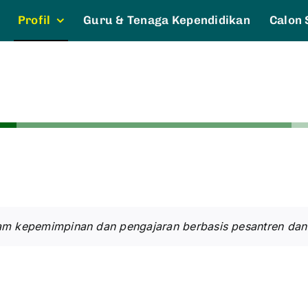
Profil
Guru & Tenaga Kependidikan
Calon 
m kepemimpinan dan pengajaran berbasis pesantren dan