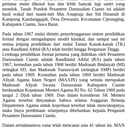
pertama mulai dikenal luas dan Iebih banyak lagi santri yang
mondok. Tanah Pondok Pesantren Darussalam Ciamis ini adalah
hasil wakaf dari suami-istri Mas Astapraja dan Siti Hasanah di
Kampung Kandanggajah, Desa Dewasari, Kecamatan Cijeungjing,
Kabupaten Ciamis, Jawa Barat.
Pada tahun 1967 mulai dirintis penyelenggaraan sistem pendidikan
formal dengan mengadaptasi model klasikal, dan sampai saat ini
semua jenjang pendidikan dari mulai Taman Kanak-kanak (TK)
atau Raudlatul Athfal (RA) telah berdiri hingga Perguruan Tinggi.
Lembaga pendidikan formal pertama yang didirikan oleh Pesantren
Darussalam Ciamis adalah Raudhlatul Athfal (RA) pada tahun
1967, kemudian pada tahun 1968 berdiri Madrasah Ibtidaiyah (MI)
setingkat SD, dan Madrasah Tsanawiyah (setingkat SMP) berdiri
pada tahun 1969. Kemudian pada tahun 1969 berdiri Madrasah
Aliyah Agama Islam Negeri (MAAIN) yang semula merupakan
Madrasah Aliyah Swasta Darussalam Kabupaten Ciamis
berdasarkan Keputusan Menteri Agama RI No. 62 Tahun 1969 pada
tangal 2 Djuli tahun 1969. Dan dalam konsideran SK Menteri
Agama tersebut dinyatakan bahwa selama Anggaran Belanja
Departemen Agama untuk keperluan tersebut tidak mencukupinya,
maka biaya pembinaan selanjutnya dibebankan kepada Pengasuh
Pesantren Darussalam Ciamis.
Dalam perjalanannya yang telah mencapai usia 41 tahun ini, MAN