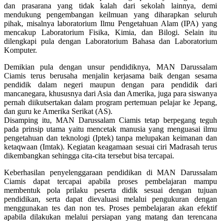
dan prasarana yang tidak kalah dari sekolah lainnya, demi
mendukung pengembangan keilmuan yang diharapkan seluruh
pihak, misalnya laboratorium Ilmu Pengetahuan Alam (IPA) yang
mencakup Laboratorium Fisika, Kimia, dan Bilogi. Selain itu
dilengkapi pula dengan Laboratorium Bahasa dan Laboratorium
Komputer.
Demikian pula dengan unsur pendidiknya, MAN Darussalam
Ciamis terus berusaha menjalin kerjasama baik dengan sesama
pendidik dalam negeri maupun dengan para pendidik dari
mancanegara, khususnya dari Asia dan Amerika, juga para siswanya
pernah diikutsertakan dalam program pertemuan pelajar ke Jepang,
dan guru ke Amerika Serikat (AS).
Disamping itu, MAN Darussalam Ciamis tetap berpegang teguh
pada prinsip utama yaitu mencetak manusia yang menguasai ilmu
pengetahuan dan teknologi (Iptek) tanpa melupakan keimanan dan
ketaqwaan (Imtak). Kegiatan keagamaan sesuai ciri Madrasah terus
dikembangkan sehingga cita-cita tersebut bisa tercapai.
Keberhasilan penyelenggaraan pendidikan di MAN Darussalam
Ciamis dapat tercapai apabila proses pembelajaran mampu
membentuk pola prilaku peserta didik sesuai dengan tujuan
pendidikan, serta dapat dievaluasi melalui pengukuran dengan
menggunakan tes dan non tes. Proses pembelajaran akan efektif
apabila dilakukan melalui persiapan yang matang dan terencana