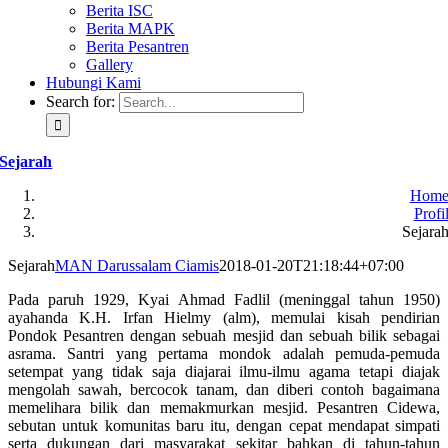
Berita ISC
Berita MAPK
Berita Pesantren
Gallery
Hubungi Kami
Search for:
Sejarah
Hom
Profi
Sejara
Sejarah
MAN Darussalam Ciamis
2018-01-20T21:18:44+07:00
Pada paruh 1929, Kyai Ahmad Fadlil (meninggal tahun 1950)
ayahanda K.H. Irfan Hielmy (alm), memulai kisah pendirian
Pondok Pesantren dengan sebuah mesjid dan sebuah bilik sebagai
asrama. Santri yang pertama mondok adalah pemuda-pemuda
setempat yang tidak saja diajarai ilmu-ilmu agama tetapi diajak
mengolah sawah, bercocok tanam, dan diberi contoh bagaimana
memelihara bilik dan memakmurkan mesjid. Pesantren Cidewa,
sebutan untuk komunitas baru itu, dengan cepat mendapat simpati
serta dukungan dari masyarakat sekitar bahkan di tahun-tahun