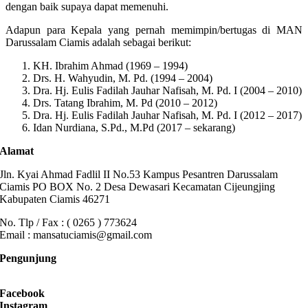
dengan baik supaya dapat memenuhi.
Adapun para Kepala yang pernah memimpin/bertugas di MAN
Darussalam Ciamis adalah sebagai berikut:
KH. Ibrahim Ahmad (1969 – 1994)
Drs. H. Wahyudin, M. Pd. (1994 – 2004)
Dra. Hj. Eulis Fadilah Jauhar Nafisah, M. Pd. I (2004 – 2010)
Drs. Tatang Ibrahim, M. Pd (2010 – 2012)
Dra. Hj. Eulis Fadilah Jauhar Nafisah, M. Pd. I (2012 – 2017)
Idan Nurdiana, S.Pd., M.Pd (2017 – sekarang)
Alamat
Jln. Kyai Ahmad Fadlil II No.53 Kampus Pesantren Darussalam
Ciamis PO BOX No. 2 Desa Dewasari Kecamatan Cijeungjing
Kabupaten Ciamis 46271
No. Tlp / Fax : ( 0265 ) 773624
Email : mansatuciamis@gmail.com
Pengunjung
Facebook
Instagram