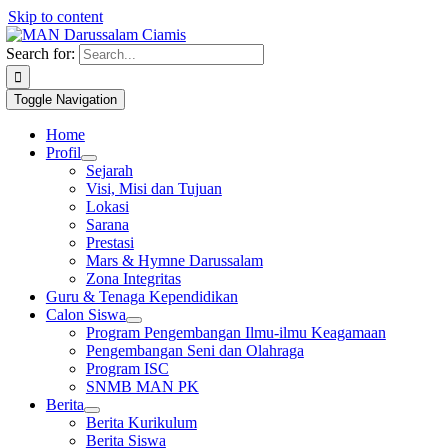
Skip to content
1win slot
pin up casino
mostbet casino
pin up
mosbet
Search for:
Toggle Navigation
Home
Profil
Sejarah
Visi, Misi dan Tujuan
Lokasi
Sarana
Prestasi
Mars & Hymne Darussalam
Zona Integritas
Guru & Tenaga Kependidikan
Calon Siswa
Program Pengembangan Ilmu-ilmu Keagamaan
Pengembangan Seni dan Olahraga
Program ISC
SNMB MAN PK
Berita
Berita Kurikulum
Berita Siswa