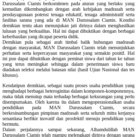
Darussalam Ciamis berkomitmen pada aturan yang berlaku yang
kemudian dikembangkan dengan arah kebijakan madrasah serta
pendayagunaan potensi tenaga edukatif, tenaga administratif serta
fasilitas sarana yang ada di MAN Darussalam Ciamis. Kondisi
demikian tentu akan menunjukan jati dirinya dalam menghasilkan
lulusan yang berkualitas. Hal ini dapat dibuktikan dengan berbagai
keberhasilan yang dicapai peserta didik.
Demikian pula sebagai arah timbal balik hubungan madrasah
dengan masyarakat, MAN Darussalam Ciamis telah menunjukkan
perhatian serta kepercayaan masyarakat yang semakin positif. Hal
ini pun dapat dibuktikan dengan peminat siswa dari tahun ke tahun
yang terus meningkat sehingga dalam penerimaan siswa baru
diadakan seleksi melalui batasan nilai (hasil Ujian Nasional dan tes
khusus).
Kendatipun demikian, sebagai suatu proses usaha pendidikan yang
menghadapi berbagai heteroginitas dalam komponen-komponennya,
maka tidak menutup mata terhadap berbagai kekurangan yang perlu
disempurnakan. Oleh karena itu dalam mengoperasionalkan usaha
pendidikan pada MAN Darussalam Ciamis, secara
berkesinambungan pimpinan madrasah serta seluruh mitra kerjanya
senantiasa berfikir inovatif dan prosfektif menuju pendidikan yang
bermutu.
Dalam perjalannya sampai sekarang, Alhamdulillah MAN
Darussalam Ciamis telah mampu melengkapi dirinya dengan sarana