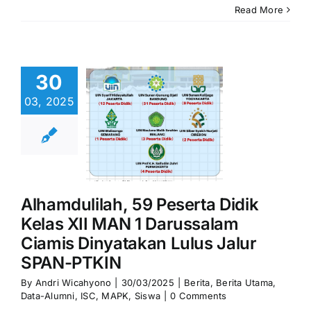
Read More
mdulilah,
 Peserta
ik Kelas
30
I MAN 1
03, 2025
ussalam
iamis
yatakan
us Jalur
N-PTKIN
Alhamdulilah, 59 Peserta Didik
Berita Utama
Kelas XII MAN 1 Darussalam
-Alumni
ISC
Ciamis Dinyatakan Lulus Jalur
APK
Siswa
SPAN-PTKIN
By
Andri Wicahyono
|
30/03/2025
|
Berita
,
Berita Utama
,
Data-Alumni
,
ISC
,
MAPK
,
Siswa
|
0 Comments