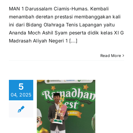
MAN 1 Darussalam Ciamis-Humas. Kembali
menambah deretan prestasi membanggakan kali
ini dari Bidang Olahraga Tenis Lapangan yaitu
Ananda Moch Ashil Syam peserta didik kelas XI G
Madrasah Aliyah Negeri 1 [...]
Read More
mdulilah,
Adnan
5
madhani
04, 2025
achman
elas X
minatan
agamaan
asil Raih