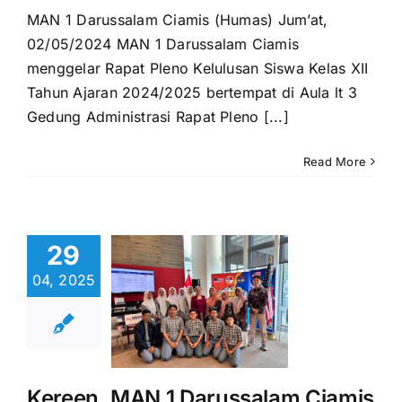
MAN 1 Darussalam Ciamis (Humas) Jum’at,
02/05/2024 MAN 1 Darussalam Ciamis
menggelar Rapat Pleno Kelulusan Siswa Kelas XII
Tahun Ajaran 2024/2025 bertempat di Aula lt 3
Gedung Administrasi Rapat Pleno [...]
een, MAN
arussalam
Read More
iamis
njungani
dutaan
29
merika
04, 2025
erikat
dampingi
u Bahasa
gris dan
lunteer
Kereen, MAN 1 Darussalam Ciamis