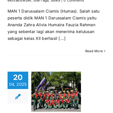
ekstrakurikuler
,
olah raga
,
Siswa
|
0 Comments
MAN 1 Darussalam Ciamis (Humas). Salah satu
peserta didik MAN 1 Darussalam Ciamis yaitu
Ananda Zahra Alivia Humaira Fauzia Rahman
yang sebentar lagi akan menerima kelulusan
askibra
sebagai kelas XII berhasil [...]
MAN 1
ussalam
Read More
mis raih
uara 3
wa lomba
20
angkasan
Baris
04, 2025
erbaris
al Maung
antara