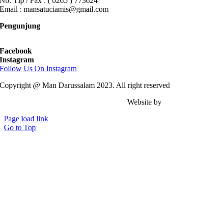
No. Tlp / Fax : ( 0265 ) 773624
Email : mansatuciamis@gmail.com
Pengunjung
Facebook
Instagram
Follow Us On Instagram
Copyright @ Man Darussalam 2023. All right reserved
Website by
Achmad Zacky .
Page load link
Go to Top