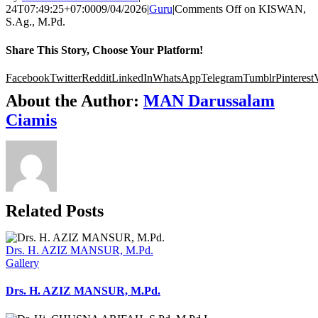
24T07:49:25+07:00
09/04/2026
|
Guru
|
Comments Off
on KISWAN,
S.Ag., M.Pd.
Share This Story, Choose Your Platform!
Facebook
Twitter
Reddit
LinkedIn
WhatsApp
Telegram
Tumblr
Pinterest
About the Author:
MAN Darussalam
Ciamis
Related Posts
Drs. H. AZIZ MANSUR, M.Pd.
Gallery
Drs. H. AZIZ MANSUR, M.Pd.