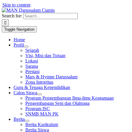
Skip to content
1win slot
pin up casino
mostbet casino
pin up
mosbet
Search for:
Toggle Navigation
Home
Profil
Sejarah
Visi, Misi dan Tujuan
Lokasi
Sarana
Prestasi
Mars & Hymne Darussalam
Zona Integritas
Guru & Tenaga Kependidikan
Calon Siswa
Program Pengembangan Ilmu-ilmu Keagamaan
Pengembangan Seni dan Olahraga
Program ISC
SNMB MAN PK
Berita
Berita Kurikulum
Berita Siswa