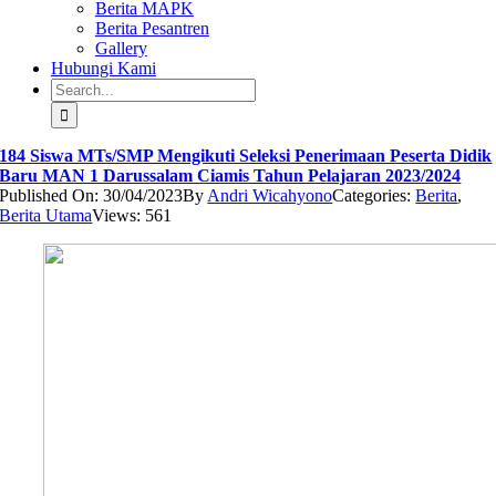
Berita MAPK
Berita Pesantren
Gallery
Hubungi Kami
Search
for:
184 Siswa MTs/SMP Mengikuti Seleksi Penerimaan Peserta Didik
Baru MAN 1 Darussalam Ciamis Tahun Pelajaran 2023/2024
Published On: 30/04/2023
By
Andri Wicahyono
Categories:
Berita
,
Berita Utama
Views: 561