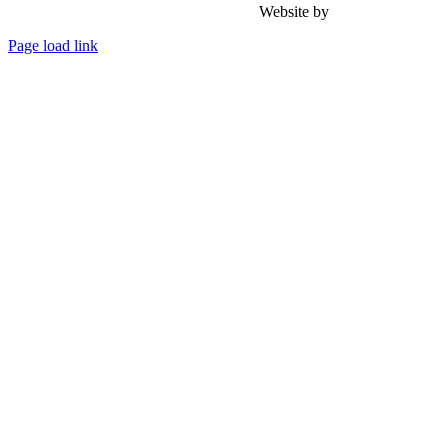
Website by
Achmad Zacky .
Page load link
Go
to
Top