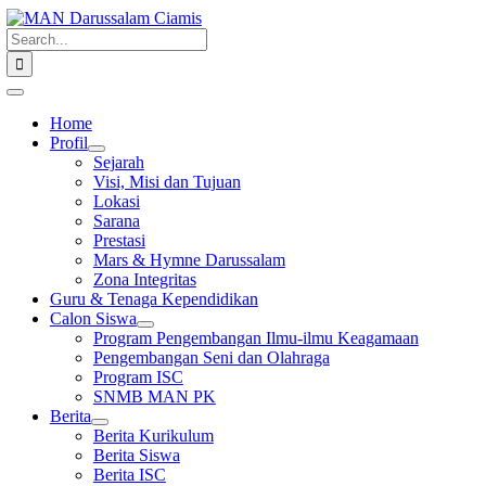
Skip
Search
to
1win slot
pin up casino
mostbet casino
pin up
mosbet
for:
content
Toggle
Navigation
Home
Profil
Sejarah
Visi, Misi dan Tujuan
Lokasi
Sarana
Prestasi
Mars & Hymne Darussalam
Zona Integritas
Guru & Tenaga Kependidikan
Calon Siswa
Program Pengembangan Ilmu-ilmu Keagamaan
Pengembangan Seni dan Olahraga
Program ISC
SNMB MAN PK
Berita
Berita Kurikulum
Berita Siswa
Berita ISC