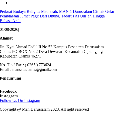
Perkuat Budaya Religius Madrasah, MAN 1 Darussalam Ciamis Gelar
Pembiasaan Jumat Pagi: Dari Dhuha, Tadarus Al Qur’an Hingga
Bahasa Arab
01/08/2026
|
Alamat
Jln. Kyai Ahmad Fadlil II No.53 Kampus Pesantren Darussalam
Ciamis PO BOX No. 2 Desa Dewasari Kecamatan Cijeungjing
Kabupaten Ciamis 46271
No. Tlp / Fax : ( 0265 ) 773624
Email : mansatuciamis@gmail.com
Pengunjung
Facebook
Instagram
Follow Us On Instagram
Copyright @ Man Darussalam 2023. All right reserved