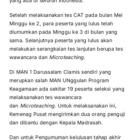
yang ada di seluruh Indonesia.
Setelah melaksanakan tes CAT pada bulan Mei
Minggu ke 2, para peserta yang lulus telah
diumumkan pada Minggu ke 3 di bulan yang
sama. Selanjutnya peserta yang lulus akan
melakukan serangkaian tes lanjutan berupa tes
wawancara dan
Microteaching.
Di MAN 1 Darussalam Ciamis sendiri yang
merupkan salah MAN UNggulan Program
Keagamaan ada sekitar 19 peserta seleksi yang
melaksanakan tes wawancara
dan
Microteaching.
Untuk melaksanakan ini,
Kemenag Pusat mengirimkan dua orang penguji
dan dibantu dengan Kepala Madrasah.
Dan untuk Pengumuman kelulusan tahap akhir