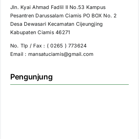
Jln. Kyai Ahmad Fadlil II No.53 Kampus
Pesantren Darussalam Ciamis PO BOX No. 2
Desa Dewasari Kecamatan Cijeungjing
Kabupaten Ciamis 46271
No. Tlp / Fax : ( 0265 ) 773624
Email : mansatuciamis@gmail.com
Pengunjung