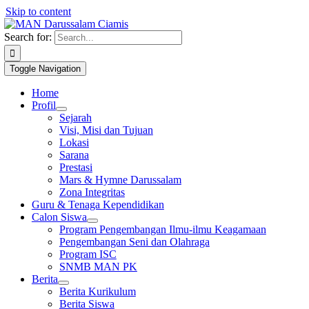
Skip to content
1win slot
pin up casino
mostbet casino
pin up
mosbet
Search for:
Toggle Navigation
Home
Profil
Sejarah
Visi, Misi dan Tujuan
Lokasi
Sarana
Prestasi
Mars & Hymne Darussalam
Zona Integritas
Guru & Tenaga Kependidikan
Calon Siswa
Program Pengembangan Ilmu-ilmu Keagamaan
Pengembangan Seni dan Olahraga
Program ISC
SNMB MAN PK
Berita
Berita Kurikulum
Berita Siswa