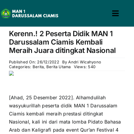
Skip
to
Toggl
content
win slot
pin up casino
mostbet casino
pin up
mosbet
Navig
Kerenn.! 2 Peserta Didik MAN 1
Home
Darussalam Ciamis Kembali
Meraih Juara ditingkat Nasional
Profil
Published On: 26/12/2022
By
Andri Wicahyono
Categories:
Berita
,
Berita Utama
Views: 540
Guru & Tenaga Kependidikan
Calon Siswa
[Ahad, 25 Desember 2022]. Alhamdulilah
Berita
wasyukurillah peserta didik MAN 1 Darussalam
Ciamis kembali meraih prestasi ditingkat
Hubungi Kami
Nasional, kali ini dari mata lomba Pidato Bahasa
Arab dan Kaligrafi pada event Qur’an Festival 4
Search