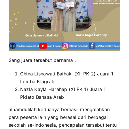
Sang juara tersebut bernama :
Ghina Lisnawati Baihaki (XII PK 2) Juara 1
Lomba Klagrafi
Nazla Kayla Harahap (XI PK 1) Juara 1
Pidato Bahasa Arab
alhamdulilah keduanya berhasil mengalahkan
para peserta lain yang berasal dari berbagai
sekolah se-Indonesia, pencapaian tersebut tentu