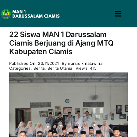
Skip
to
Toggl
content
win slot
pin up casino
mostbet casino
pin up
mosbet
Navig
22 Siswa MAN 1 Darussalam
Home
Ciamis Berjuang di Ajang MTQ
Kabupaten Ciamis
Profil
Published On: 23/11/2021
By
nursidik natawiria
Categories:
Berita
,
Berita Utama
Views: 415
Guru & Tenaga Kependidikan
Calon Siswa
Berita
Hubungi Kami
Search