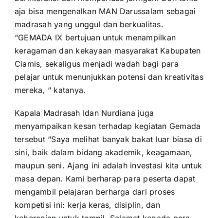
aja bisa mengenalkan MAN Darussalam sebagai
madrasah yang unggul dan berkualitas.
“GEMADA IX bertujuan untuk menampilkan
keragaman dan kekayaan masyarakat Kabupaten
Ciamis, sekaligus menjadi wadah bagi para
pelajar untuk menunjukkan potensi dan kreativitas
mereka, “ katanya.
Kapala Madrasah Idan Nurdiana juga
menyampaikan kesan terhadap kegiatan Gemada
tersebut “Saya melihat banyak bakat luar biasa di
sini, baik dalam bidang akademik, keagamaan,
maupun seni. Ajang ini adalah investasi kita untuk
masa depan. Kami berharap para peserta dapat
mengambil pelajaran berharga dari proses
kompetisi ini: kerja keras, disiplin, dan