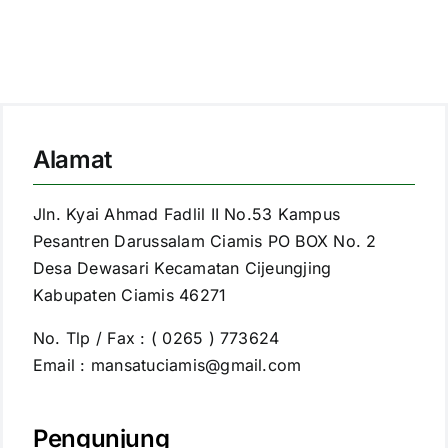
Alamat
Jln. Kyai Ahmad Fadlil II No.53 Kampus
Pesantren Darussalam Ciamis PO BOX No. 2
Desa Dewasari Kecamatan Cijeungjing
Kabupaten Ciamis 46271
No. Tlp / Fax : ( 0265 ) 773624
Email : mansatuciamis@gmail.com
Pengunjung