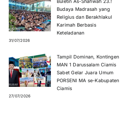
Buletin As-Shahwah 23.!
Budaya Madrasah yang
Religius dan Berakhlakul
Karimah Berbasis
Keteladanan
31/07/2026
Tampil Dominan, Kontingen
MAN 1 Darussalam Ciamis
Sabet Gelar Juara Umum
PORSENI MA se-Kabupaten
Ciamis
27/07/2026