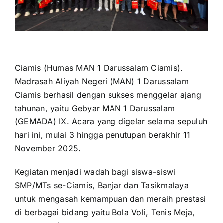
for:
Ciamis (Humas MAN 1 Darussalam Ciamis).
Madrasah Aliyah Negeri (MAN) 1 Darussalam
Ciamis berhasil dengan sukses menggelar ajang
tahunan, yaitu Gebyar MAN 1 Darussalam
(GEMADA) IX. Acara yang digelar selama sepuluh
hari ini, mulai 3 hingga penutupan berakhir 11
November 2025.
Kegiatan menjadi wadah bagi siswa-siswi
SMP/MTs se-Ciamis, Banjar dan Tasikmalaya
untuk mengasah kemampuan dan meraih prestasi
di berbagai bidang yaitu Bola Voli, Tenis Meja,