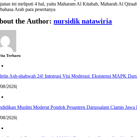
giatan ini meliputi 4 hal, yaitu Maharam Al Kitabah, Maharah Al Qiraa
rbahasa Arab para pesertanya
bout the Author:
nursidik natawiria
ita Terbaru
letin Ash-shahwah 24! Integrasi Visi Moderasi: Eksistensi MAPK D
/08/2026
|
ndidikan Muslim Moderat Pondok Pesantren Darussalam Ciamis Jawa 
/08/2026
|