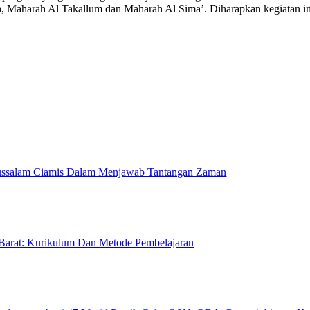
h, Maharah Al Takallum dan Maharah Al Sima’. Diharapkan kegiatan ini
arussalam Ciamis Dalam Menjawab Tantangan Zaman
Barat: Kurikulum Dan Metode Pembelajaran