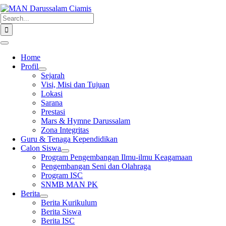
Skip
Search
to
1win slot
pin up casino
mostbet casino
pin up
mosbet
for:
content
Toggle
Navigation
Home
Profil
Sejarah
Visi, Misi dan Tujuan
Lokasi
Sarana
Prestasi
Mars & Hymne Darussalam
Zona Integritas
Guru & Tenaga Kependidikan
Calon Siswa
Program Pengembangan Ilmu-ilmu Keagamaan
Pengembangan Seni dan Olahraga
Program ISC
SNMB MAN PK
Berita
Berita Kurikulum
Berita Siswa
Berita ISC