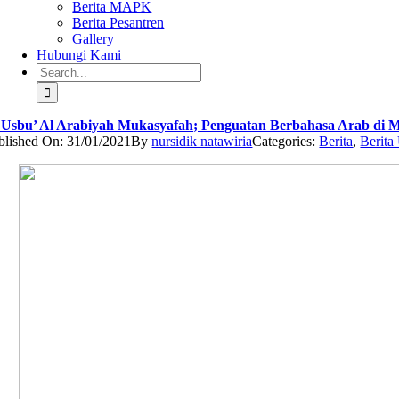
Berita MAPK
Berita Pesantren
Gallery
Hubungi Kami
Search
for:
 Usbu’ Al Arabiyah Mukasyafah; Penguatan Berbahasa Arab di 
blished On: 31/01/2021
By
nursidik natawiria
Categories:
Berita
,
Berita