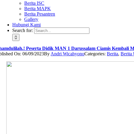
Berita ISC
Berita MAPK
Berita Pesantren
Gallery
Hubungi Kami
Search for:
hamdulilah.! Peserta Didik MAN 1 Darussalam Ciamis Kembali M
blished On: 06/09/2023
By
Andri Wicahyono
Categories:
Berita
,
Berita