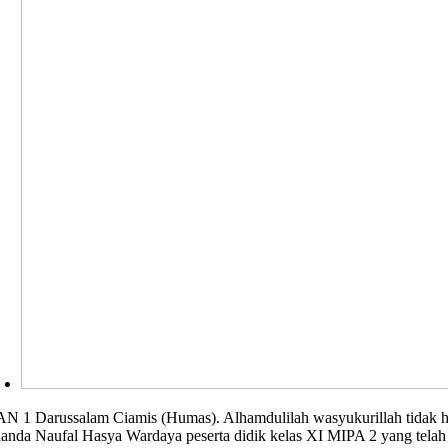
N 1 Darussalam Ciamis (Humas). Alhamdulilah wasyukurillah tidak henti
anda Naufal Hasya Wardaya peserta didik kelas XI MIPA 2 yang telah 