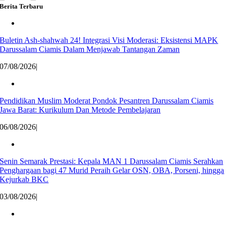
Berita Terbaru
Buletin Ash-shahwah 24! Integrasi Visi Moderasi: Eksistensi MAPK
Darussalam Ciamis Dalam Menjawab Tantangan Zaman
07/08/2026
|
Pendidikan Muslim Moderat Pondok Pesantren Darussalam Ciamis
Jawa Barat: Kurikulum Dan Metode Pembelajaran
06/08/2026
|
Senin Semarak Prestasi: Kepala MAN 1 Darussalam Ciamis Serahkan
Penghargaan bagi 47 Murid Peraih Gelar OSN, OBA, Porseni, hingga
Kejurkab BKC
03/08/2026
|