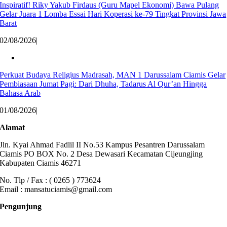
Inspiratif! Riky Yakub Firdaus (Guru Mapel Ekonomi) Bawa Pulang
Gelar Juara 1 Lomba Essai Hari Koperasi ke-79 Tingkat Provinsi Jawa
Barat
02/08/2026
|
Perkuat Budaya Religius Madrasah, MAN 1 Darussalam Ciamis Gelar
Pembiasaan Jumat Pagi: Dari Dhuha, Tadarus Al Qur’an Hingga
Bahasa Arab
01/08/2026
|
Alamat
Jln. Kyai Ahmad Fadlil II No.53 Kampus Pesantren Darussalam
Ciamis PO BOX No. 2 Desa Dewasari Kecamatan Cijeungjing
Kabupaten Ciamis 46271
No. Tlp / Fax : ( 0265 ) 773624
Email : mansatuciamis@gmail.com
Pengunjung