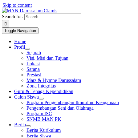
Skip to content
1win slot
pin up casino
mostbet casino
pin up
mosbet
Search for:
Toggle Navigation
Home
Profil
Sejarah
Visi, Misi dan Tujuan
Lokasi
Sarana
Prestasi
Mars & Hymne Darussalam
Zona Integritas
Guru & Tenaga Kependidikan
Calon Siswa
Program Pengembangan Ilmu-ilmu Keagamaan
Pengembangan Seni dan Olahraga
Program ISC
SNMB MAN PK
Berita
Berita Kurikulum
Berita Siswa