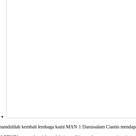
hamdulilah kembali lembaga kami MAN 1 Darussalam Ciamis mendapat 