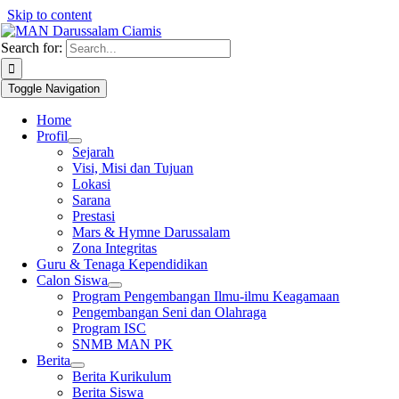
Skip to content
1win slot
pin up casino
mostbet casino
pin up
mosbet
Search for:
Toggle Navigation
Home
Profil
Sejarah
Visi, Misi dan Tujuan
Lokasi
Sarana
Prestasi
Mars & Hymne Darussalam
Zona Integritas
Guru & Tenaga Kependidikan
Calon Siswa
Program Pengembangan Ilmu-ilmu Keagamaan
Pengembangan Seni dan Olahraga
Program ISC
SNMB MAN PK
Berita
Berita Kurikulum
Berita Siswa