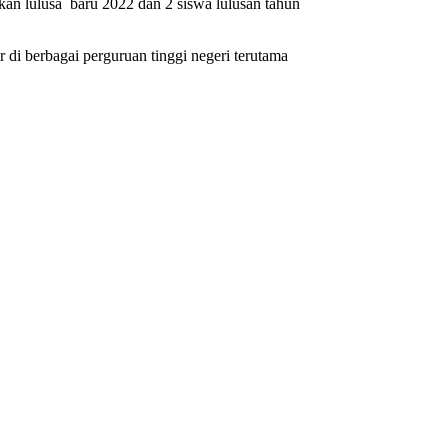
an lulusa baru 2022 dan 2 siswa lulusan tahun
r di berbagai perguruan tinggi negeri terutama