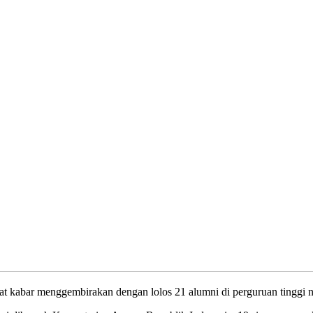
kabar menggembirakan dengan lolos 21 alumni di perguruan tinggi n