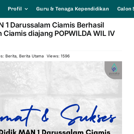
Profil
Guru & Tenaga Kependidikan
Calon 
N 1 Darussalam Ciamis Berhasil
Ciamis diajang POPWILDA WIL IV
es:
Berita
,
Berita Utama
Views: 1596