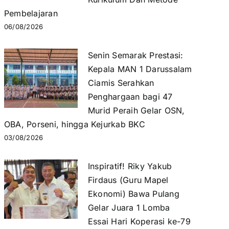
Pembelajaran
06/08/2026
Senin Semarak Prestasi:
Kepala MAN 1 Darussalam
Ciamis Serahkan
Penghargaan bagi 47
Murid Peraih Gelar OSN,
OBA, Porseni, hingga Kejurkab BKC
03/08/2026
Inspiratif! Riky Yakub
Firdaus (Guru Mapel
Ekonomi) Bawa Pulang
Gelar Juara 1 Lomba
Essai Hari Koperasi ke-79