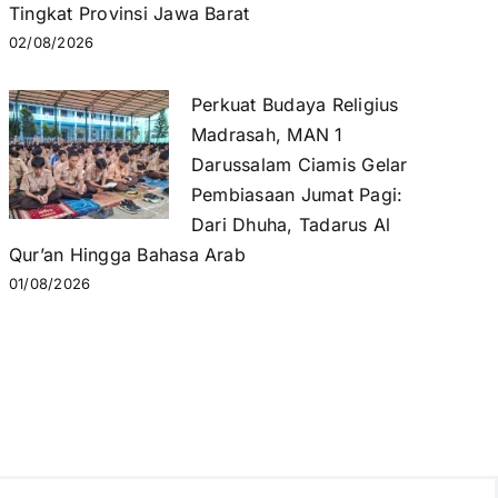
Tingkat Provinsi Jawa Barat
02/08/2026
Perkuat Budaya Religius
Madrasah, MAN 1
Darussalam Ciamis Gelar
Pembiasaan Jumat Pagi:
Dari Dhuha, Tadarus Al
Qur’an Hingga Bahasa Arab
01/08/2026