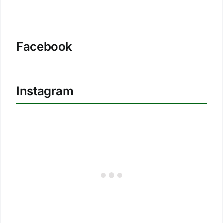
Facebook
Instagram