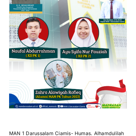
for:
MAN 1 Darussalam Ciamis- Humas. Alhamdulilah