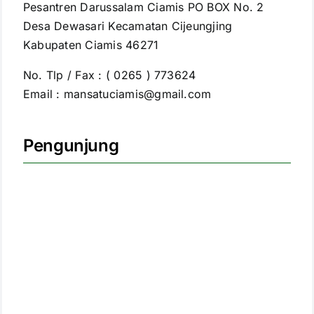
Pesantren Darussalam Ciamis PO BOX No. 2
Desa Dewasari Kecamatan Cijeungjing
Kabupaten Ciamis 46271
No. Tlp / Fax : ( 0265 ) 773624
Email : mansatuciamis@gmail.com
Pengunjung