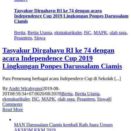
Tasyakur Dirgahayu RI ke 74 dengan acara
Independence Cup 2019 Lingkungan Ponpes Darussalam
Ciamis
Berita
,
Berita Utama
,
ekstrakurikuler
,
ISC
,
MAPK
,
olah raga
,
Pesantren
,
Siswa
Tasyakur Dirgahayu RI ke 74 dengan
acara Independence Cup 2019
Lingkungan Ponpes Darussalam Ciamis
Para Pemenang berbagai acara Independece Cup di Sekolah [...]
By
Andri Wicahyono
|
2019-08-
20T08:59:34+07:00
20/08/2019
|
Berita
,
Berita Utama
,
ekstrakurikuler
,
ISC
,
MAPK
,
olah raga
,
Pesantren
,
Siswa
|
0
Comments
Read More
MAN Darussalam Ciamis kembali Raih Juara Umum
AKSIOM KKM 2019