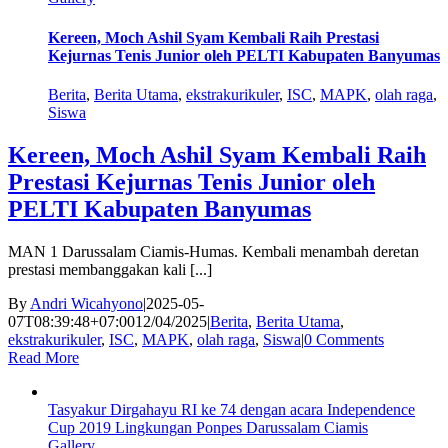
Kereen, Moch Ashil Syam Kembali Raih Prestasi
Kejurnas Tenis Junior oleh PELTI Kabupaten Banyumas
Berita
,
Berita Utama
,
ekstrakurikuler
,
ISC
,
MAPK
,
olah raga
,
Siswa
Kereen, Moch Ashil Syam Kembali Raih
Prestasi Kejurnas Tenis Junior oleh
PELTI Kabupaten Banyumas
MAN 1 Darussalam Ciamis-Humas. Kembali menambah deretan
prestasi membanggakan kali [...]
By
Andri Wicahyono
|
2025-05-
07T08:39:48+07:00
12/04/2025
|
Berita
,
Berita Utama
,
ekstrakurikuler
,
ISC
,
MAPK
,
olah raga
,
Siswa
|
0 Comments
Read More
Tasyakur Dirgahayu RI ke 74 dengan acara Independence
Cup 2019 Lingkungan Ponpes Darussalam Ciamis
Gallery