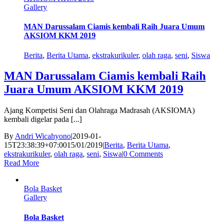
Gallery
MAN Darussalam Ciamis kembali Raih Juara Umum
AKSIOM KKM 2019
Berita
,
Berita Utama
,
ekstrakurikuler
,
olah raga
,
seni
,
Siswa
MAN Darussalam Ciamis kembali Raih
Juara Umum AKSIOM KKM 2019
Ajang Kompetisi Seni dan Olahraga Madrasah (AKSIOMA)
kembali digelar pada [...]
By
Andri Wicahyono
|
2019-01-
15T23:38:39+07:00
15/01/2019
|
Berita
,
Berita Utama
,
ekstrakurikuler
,
olah raga
,
seni
,
Siswa
|
0 Comments
Read More
Bola Basket
Gallery
Bola Basket