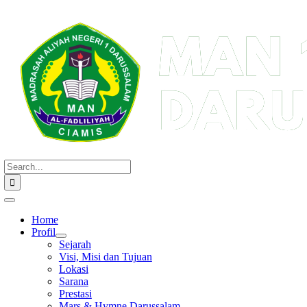
Skip
to
content
Search
1win slot
pin up casino
mostbet casino
pin up
mosbet
for:
Toggle
Navigation
Home
Profil
Sejarah
Visi, Misi dan Tujuan
Lokasi
Sarana
Prestasi
Mars & Hymne Darussalam