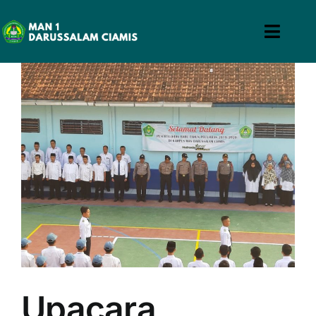
Skip
to
Toggl
content
win slot
pin up casino
mostbet casino
pin up
mosbet
Navig
Home
Profil
Guru & Tenaga Kependidikan
Calon Siswa
Berita
Hubungi Kami
Upacara
Search