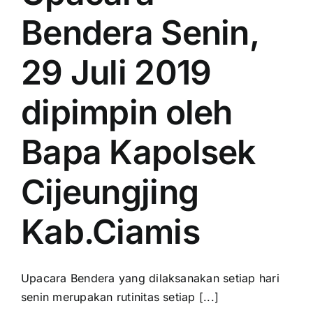
for:
Bendera Senin,
29 Juli 2019
dipimpin oleh
Bapa Kapolsek
Cijeungjing
Kab.Ciamis
Upacara Bendera yang dilaksanakan setiap hari
senin merupakan rutinitas setiap [...]