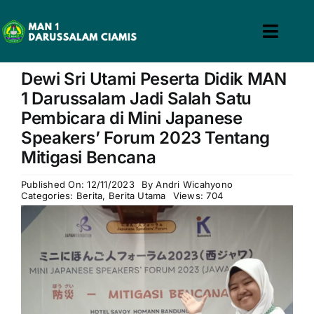
Skip
to
Toggl
content
win slot
pin up casino
mostbet casino
pin up
mosbet
Navig
Dewi Sri Utami Peserta Didik MAN
Home
1 Darussalam Jadi Salah Satu
Pembicara di Mini Japanese
Profil
Speakers’ Forum 2023 Tentang
Mitigasi Bencana
Guru & Tenaga Kependidikan
Published On: 12/11/2023
By
Andri Wicahyono
Categories:
Berita
,
Berita Utama
Views: 704
Calon Siswa
Berita
Hubungi Kami
Search