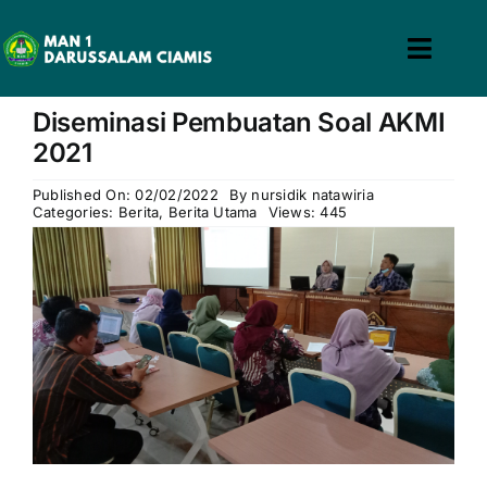
Skip
to
Toggl
content
win slot
pin up casino
mostbet casino
pin up
mosbet
Navig
Diseminasi Pembuatan Soal AKMI
Home
2021
Profil
Published On: 02/02/2022
By
nursidik natawiria
Categories:
Berita
,
Berita Utama
Views: 445
Guru & Tenaga Kependidikan
Calon Siswa
Berita
Hubungi Kami
Search