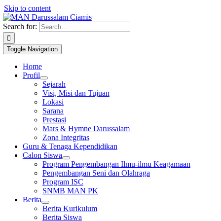
Skip to content
1win slot
pin up casino
mostbet casino
pin up
mosbet
Search for:
Toggle Navigation
Home
Profil
Sejarah
Visi, Misi dan Tujuan
Lokasi
Sarana
Prestasi
Mars & Hymne Darussalam
Zona Integritas
Guru & Tenaga Kependidikan
Calon Siswa
Program Pengembangan Ilmu-ilmu Keagamaan
Pengembangan Seni dan Olahraga
Program ISC
SNMB MAN PK
Berita
Berita Kurikulum
Berita Siswa