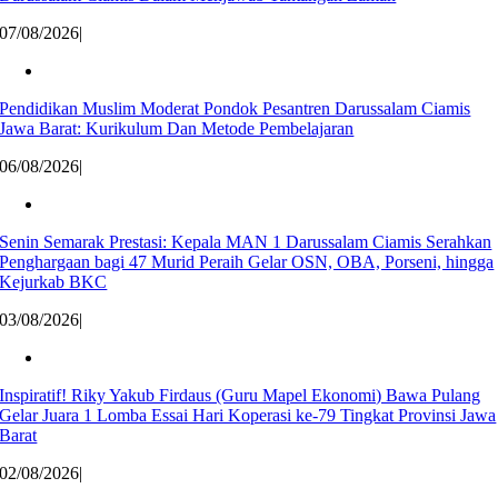
07/08/2026
|
Pendidikan Muslim Moderat Pondok Pesantren Darussalam Ciamis
Jawa Barat: Kurikulum Dan Metode Pembelajaran
06/08/2026
|
Senin Semarak Prestasi: Kepala MAN 1 Darussalam Ciamis Serahkan
Penghargaan bagi 47 Murid Peraih Gelar OSN, OBA, Porseni, hingga
Kejurkab BKC
03/08/2026
|
Inspiratif! Riky Yakub Firdaus (Guru Mapel Ekonomi) Bawa Pulang
Gelar Juara 1 Lomba Essai Hari Koperasi ke-79 Tingkat Provinsi Jawa
Barat
02/08/2026
|