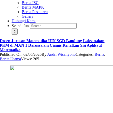
Berita ISC
Berita MAPK
Berita Pesantren
Gallery
Hubungi Kami
Search for:
Dosen Jurusan Matematika UIN SGD Bandung Laksanakan
PKM di MAN 1 Darussalam Ciamis Kenalkan Sisi Aplikatif
Matematika
Published On: 02/05/2026
By
Andri Wicahyono
Categories:
Berita
,
Berita Utama
Views: 265