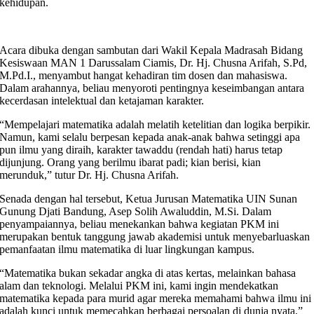
kehidupan.
Acara dibuka dengan sambutan dari Wakil Kepala Madrasah Bidang
Kesiswaan MAN 1 Darussalam Ciamis, Dr. Hj. Chusna Arifah, S.Pd,
M.Pd.I., menyambut hangat kehadiran tim dosen dan mahasiswa.
Dalam arahannya, beliau menyoroti pentingnya keseimbangan antara
kecerdasan intelektual dan ketajaman karakter.
“Mempelajari matematika adalah melatih ketelitian dan logika berpikir.
Namun, kami selalu berpesan kepada anak-anak bahwa setinggi apa
pun ilmu yang diraih, karakter tawaddu (rendah hati) harus tetap
dijunjung. Orang yang berilmu ibarat padi; kian berisi, kian
merunduk,” tutur Dr. Hj. Chusna Arifah.
Senada dengan hal tersebut, Ketua Jurusan Matematika UIN Sunan
Gunung Djati Bandung, Asep Solih Awaluddin, M.Si. Dalam
penyampaiannya, beliau menekankan bahwa kegiatan PKM ini
merupakan bentuk tanggung jawab akademisi untuk menyebarluaskan
pemanfaatan ilmu matematika di luar lingkungan kampus.
“Matematika bukan sekadar angka di atas kertas, melainkan bahasa
alam dan teknologi. Melalui PKM ini, kami ingin mendekatkan
matematika kepada para murid agar mereka memahami bahwa ilmu ini
adalah kunci untuk memecahkan berbagai persoalan di dunia nyata,”