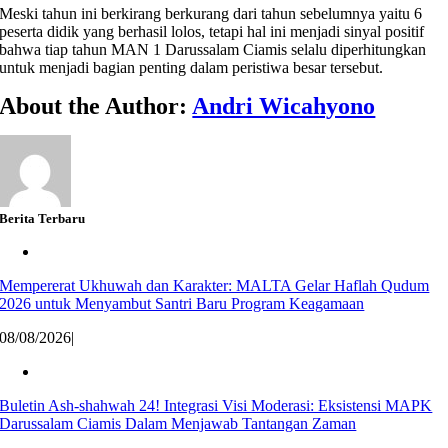
Meski tahun ini berkirang berkurang dari tahun sebelumnya yaitu 6
peserta didik yang berhasil lolos, tetapi hal ini menjadi sinyal positif
bahwa tiap tahun MAN 1 Darussalam Ciamis selalu diperhitungkan
untuk menjadi bagian penting dalam peristiwa besar tersebut.
About the Author:
Andri Wicahyono
Berita Terbaru
Mempererat Ukhuwah dan Karakter: MALTA Gelar Haflah Qudum
2026 untuk Menyambut Santri Baru Program Keagamaan
08/08/2026
|
Buletin Ash-shahwah 24! Integrasi Visi Moderasi: Eksistensi MAPK
Darussalam Ciamis Dalam Menjawab Tantangan Zaman