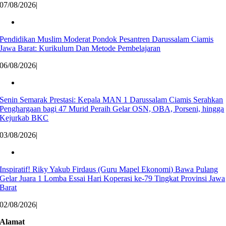
07/08/2026
|
Pendidikan Muslim Moderat Pondok Pesantren Darussalam Ciamis
Jawa Barat: Kurikulum Dan Metode Pembelajaran
06/08/2026
|
Senin Semarak Prestasi: Kepala MAN 1 Darussalam Ciamis Serahkan
Penghargaan bagi 47 Murid Peraih Gelar OSN, OBA, Porseni, hingga
Kejurkab BKC
03/08/2026
|
Inspiratif! Riky Yakub Firdaus (Guru Mapel Ekonomi) Bawa Pulang
Gelar Juara 1 Lomba Essai Hari Koperasi ke-79 Tingkat Provinsi Jawa
Barat
02/08/2026
|
Alamat