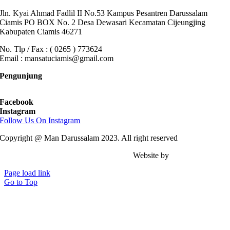
Jln. Kyai Ahmad Fadlil II No.53 Kampus Pesantren Darussalam
Ciamis PO BOX No. 2 Desa Dewasari Kecamatan Cijeungjing
Kabupaten Ciamis 46271
No. Tlp / Fax : ( 0265 ) 773624
Email : mansatuciamis@gmail.com
Pengunjung
Facebook
Instagram
Follow Us On Instagram
Copyright @ Man Darussalam 2023. All right reserved
Website by
Achmad Zacky .
Page load link
Go to Top