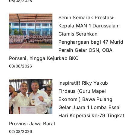
06/08/2026
Senin Semarak Prestasi:
Kepala MAN 1 Darussalam
Ciamis Serahkan
Penghargaan bagi 47 Murid
Peraih Gelar OSN, OBA,
Porseni, hingga Kejurkab BKC
03/08/2026
Inspiratif! Riky Yakub
Firdaus (Guru Mapel
Ekonomi) Bawa Pulang
Gelar Juara 1 Lomba Essai
Hari Koperasi ke-79 Tingkat
Provinsi Jawa Barat
02/08/2026