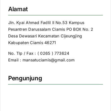
Alamat
Jln. Kyai Ahmad Fadlil II No.53 Kampus
Pesantren Darussalam Ciamis PO BOX No. 2
Desa Dewasari Kecamatan Cijeungjing
Kabupaten Ciamis 46271
No. Tlp / Fax : ( 0265 ) 773624
Email : mansatuciamis@gmail.com
Pengunjung