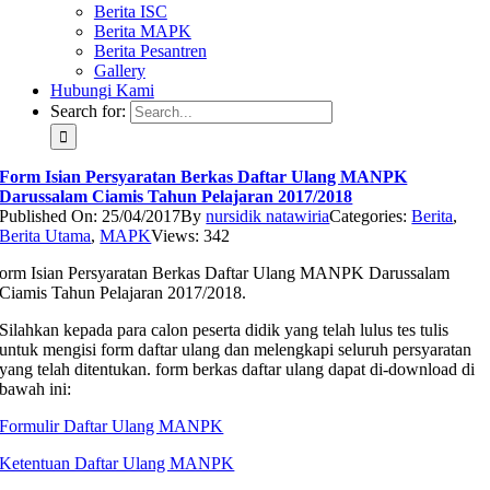
Berita ISC
Berita MAPK
Berita Pesantren
Gallery
Hubungi Kami
Search for:
Form Isian Persyaratan Berkas Daftar Ulang MANPK
Darussalam Ciamis Tahun Pelajaran 2017/2018
Published On: 25/04/2017
By
nursidik natawiria
Categories:
Berita
,
Berita Utama
,
MAPK
Views: 342
orm Isian Persyaratan Berkas Daftar Ulang MANPK Darussalam
Ciamis Tahun Pelajaran 2017/2018.
Silahkan kepada para calon peserta didik yang telah lulus tes tulis
untuk mengisi form daftar ulang dan melengkapi seluruh persyaratan
yang telah ditentukan. form berkas daftar ulang dapat di-download di
bawah ini:
Formulir Daftar Ulang MANPK
Ketentuan Daftar Ulang MANPK