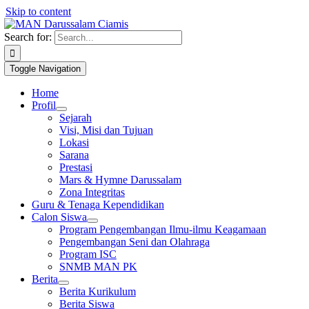
Skip to content
1win slot
pin up casino
mostbet casino
pin up
mosbet
Search for:
Toggle Navigation
Home
Profil
Sejarah
Visi, Misi dan Tujuan
Lokasi
Sarana
Prestasi
Mars & Hymne Darussalam
Zona Integritas
Guru & Tenaga Kependidikan
Calon Siswa
Program Pengembangan Ilmu-ilmu Keagamaan
Pengembangan Seni dan Olahraga
Program ISC
SNMB MAN PK
Berita
Berita Kurikulum
Berita Siswa