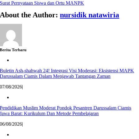
Surat Pernyataan Siswa dan Ortu MANPK
About the Author:
nursidik natawiria
Berita Terbaru
Buletin Ash-shahwah 24! Integrasi Visi Moderasi: Eksistensi MAPK
Darussalam Ciamis Dalam Menjawab Tantangan Zaman
07/08/2026
|
Pendidikan Muslim Moderat Pondok Pesantren Darussalam Ciamis
Jawa Barat: Kurikulum Dan Metode Pembelajaran
06/08/2026
|