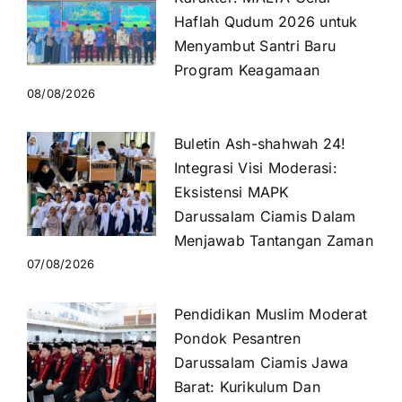
Haflah Qudum 2026 untuk
Menyambut Santri Baru
Program Keagamaan
08/08/2026
Buletin Ash-shahwah 24!
Integrasi Visi Moderasi:
Eksistensi MAPK
Darussalam Ciamis Dalam
Menjawab Tantangan Zaman
07/08/2026
Pendidikan Muslim Moderat
Pondok Pesantren
Darussalam Ciamis Jawa
Barat: Kurikulum Dan