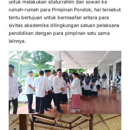
untuk melakukan silaturrahim dan sowan ke
rumah-rumah para Pimpinan Pondok, hal tersebut
tentu bertujuan untuk bermaafan antara para
sivitas akademika dilingkungan satuan pelaksana
pendidikan dengan para pimpinan satu sama
lainnya.