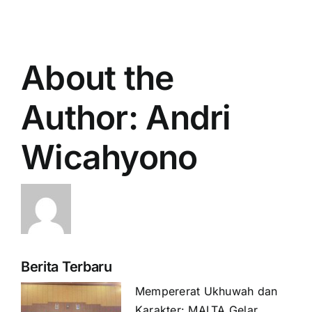
About the
Author:
Andri
Wicahyono
Berita Terbaru
Mempererat Ukhuwah dan
Karakter: MALTA Gelar