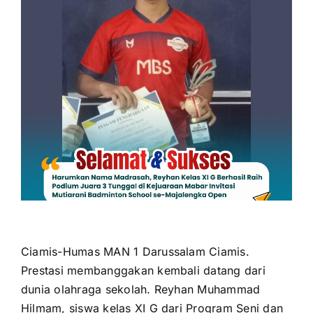
for:
Ciamis-Humas MAN 1 Darussalam Ciamis.
Prestasi membanggakan kembali datang dari
dunia olahraga sekolah. Reyhan Muhammad
Hilmam, siswa kelas XI G dari Program Seni dan