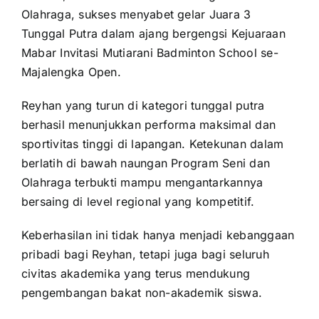
Olahraga, sukses menyabet gelar Juara 3
Tunggal Putra dalam ajang bergengsi Kejuaraan
Mabar Invitasi Mutiarani Badminton School se-
Majalengka Open.
Reyhan yang turun di kategori tunggal putra
berhasil menunjukkan performa maksimal dan
sportivitas tinggi di lapangan. Ketekunan dalam
berlatih di bawah naungan Program Seni dan
Olahraga terbukti mampu mengantarkannya
bersaing di level regional yang kompetitif.
Keberhasilan ini tidak hanya menjadi kebanggaan
pribadi bagi Reyhan, tetapi juga bagi seluruh
civitas akademika yang terus mendukung
pengembangan bakat non-akademik siswa.