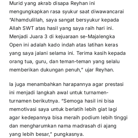
Murid yang akrab disapa Reyhan ini
mengungkapkan rasa syukur saat diwawancarai
“Alhamdulillah, saya sangat bersyukur kepada
Allah SWT atas hasil yang saya raih hari ini.
Menjadi Juara 3 di kejuaraan se-Majalengka
Open ini adalah kado indah atas latihan keras
yang saya jalani selama ini. Terima kasih kepada
orang tua, guru, dan teman-teman yang selalu
memberikan dukungan penuh,” ujar Reyhan.
Ia juga menambahkan harapannya agar prestasi
ini menjadi langkah awal untuk turnamen-
turnamen berikutnya. “Semoga hasil ini bisa
memotivasi saya untuk berlatih lebih giat lagi
agar kedepannya bisa meraih podium lebih tinggi
dan mengharumkan nama madrasah di ajang
yang lebih besar,” pungkasnya.