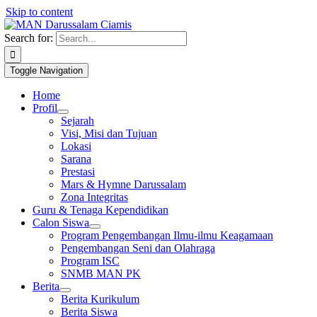
Skip to content
1win slot
pin up casino
mostbet casino
pin up
mosbet
Search for:
Toggle Navigation
Home
Profil
Sejarah
Visi, Misi dan Tujuan
Lokasi
Sarana
Prestasi
Mars & Hymne Darussalam
Zona Integritas
Guru & Tenaga Kependidikan
Calon Siswa
Program Pengembangan Ilmu-ilmu Keagamaan
Pengembangan Seni dan Olahraga
Program ISC
SNMB MAN PK
Berita
Berita Kurikulum
Berita Siswa