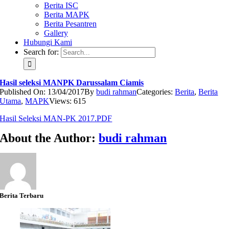
Berita ISC
Berita MAPK
Berita Pesantren
Gallery
Hubungi Kami
Search for:
Hasil seleksi MANPK Darussalam Ciamis
Published On: 13/04/2017
By
budi rahman
Categories:
Berita
,
Berita
Utama
,
MAPK
Views: 615
Hasil Seleksi MAN-PK 2017.PDF
About the Author:
budi rahman
Berita Terbaru