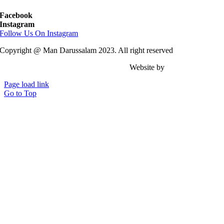
Facebook
Instagram
Follow Us On Instagram
Copyright @ Man Darussalam 2023. All right reserved
Website by
Achmad Zacky .
Page load link
Go to Top