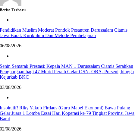
Berita Terbaru
Pendidikan Muslim Moderat Pondok Pesantren Darussalam Ciamis
Jawa Barat: Kurikulum Dan Metode Pembelajaran
06/08/2026
|
Senin Semarak Prestasi: Kepala MAN 1 Darussalam Ciamis Serahkan
Penghargaan bagi 47 Murid Peraih Gelar OSN, OBA, Porseni, hingga
Kejurkab BKC
03/08/2026
|
Inspiratif! Riky Yakub Firdaus (Guru Mapel Ekonomi) Bawa Pulang
Gelar Juara 1 Lomba Essai Hari Koperasi ke-79 Tingkat Provinsi Jawa
Barat
02/08/2026
|