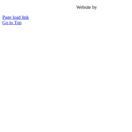
Website by
Achmad Zacky .
Page load link
Go to Top