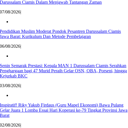
Darussalam Ciamis Dalam Menjawab Tantangan Zaman
07/08/2026
|
Pendidikan Muslim Moderat Pondok Pesantren Darussalam Ciamis
Jawa Barat: Kurikulum Dan Metode Pembelajaran
06/08/2026
|
Senin Semarak Prestasi: Kepala MAN 1 Darussalam Ciamis Serahkan
Penghargaan bagi 47 Murid Peraih Gelar OSN, OBA, Porseni, hingga
Kejurkab BKC
03/08/2026
|
Inspiratif! Riky Yakub Firdaus (Guru Mapel Ekonomi) Bawa Pulang
Gelar Juara 1 Lomba Essai Hari Koperasi ke-79 Tingkat Provinsi Jawa
Barat
02/08/2026
|