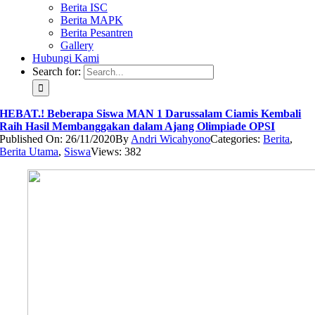
Berita ISC
Berita MAPK
Berita Pesantren
Gallery
Hubungi Kami
Search for:
HEBAT.! Beberapa Siswa MAN 1 Darussalam Ciamis Kembali
Raih Hasil Membanggakan dalam Ajang Olimpiade OPSI
Published On: 26/11/2020
By
Andri Wicahyono
Categories:
Berita
,
Berita Utama
,
Siswa
Views: 382