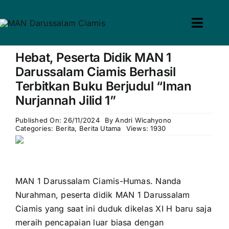
Skip
to
Toggl
win slot
pin up casino
mostbet casino
pin up
mosbet
content
Navig
Hebat, Peserta Didik MAN 1
Home
Darussalam Ciamis Berhasil
Terbitkan Buku Berjudul “Iman
Profil
Nurjannah Jilid 1”
Guru & Tenaga Kependid
Published On: 26/11/2024
By
Andri Wicahyono
Categories:
Berita
,
Berita Utama
Views: 1930
Calon Siswa
Berita
MAN 1 Darussalam Ciamis-Humas. Nanda
Nurahman, peserta didik MAN 1 Darussalam
Hubungi Kami
Ciamis yang saat ini duduk dikelas XI H baru saja
meraih pencapaian luar biasa dengan
Search