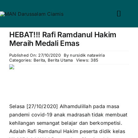
Skip
to
Toggl
win slot
pin up casino
mostbet casino
pin up
mosbet
content
Navig
HEBAT!!! Rafi Ramdanul Hakim
Home
Meraih Medali Emas
Profil
Published On: 27/10/2020
By
nursidik natawiria
Categories:
Berita
,
Berita Utama
Views: 385
Guru & Tenaga Kependid
Calon Siswa
Berita
Selasa [27/10/2020] Alhamdulillah pada masa
pandemi covid-19 anak madrasah tidak membuat
Hubungi Kami
kehilangan semangat belajar dan berkompetisi.
Adalah Rafi Ramdanul Hakim peserta didik kelas
Search