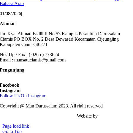
Bahasa Arab
01/08/2026
|
Alamat
Jln. Kyai Ahmad Fadlil II No.53 Kampus Pesantren Darussalam
Ciamis PO BOX No. 2 Desa Dewasari Kecamatan Cijeungjing
Kabupaten Ciamis 46271
No. Tlp / Fax : ( 0265 ) 773624
Email : mansatuciamis@gmail.com
Pengunjung
Facebook
Instagram
Follow Us On Instagram
Copyright @ Man Darussalam 2023. All right reserved
Website by
Achmad Zacky .
Page load link
Go to Top