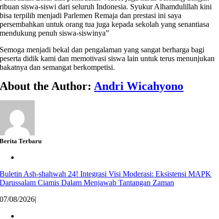
ribuan siswa-siswi dari seluruh Indonesia. Syukur Alhamdulillah kini
bisa terpilih menjadi Parlemen Remaja dan prestasi ini saya
persembahkan untuk orang tua juga kepada sekolah yang senantiasa
mendukung penuh siswa-siswinya”
Semoga menjadi bekal dan pengalaman yang sangat berharga bagi
peserta didik kami dan memotivasi siswa lain untuk terus menunjukan
bakatnya dan semangat berkompetisi.
About the Author:
Andri Wicahyono
Berita Terbaru
Buletin Ash-shahwah 24! Integrasi Visi Moderasi: Eksistensi MAPK
Darussalam Ciamis Dalam Menjawab Tantangan Zaman
07/08/2026
|