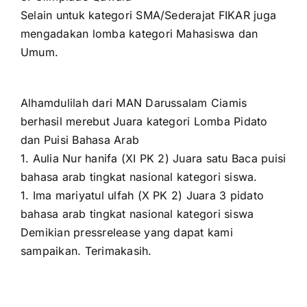
Selain untuk kategori SMA/Sederajat FIKAR juga
mengadakan lomba kategori Mahasiswa dan
Umum.
Alhamdulilah dari MAN Darussalam Ciamis
berhasil merebut Juara kategori Lomba Pidato
dan Puisi Bahasa Arab
1. Aulia Nur hanifa (XI PK 2) Juara satu Baca puisi
bahasa arab tingkat nasional kategori siswa.
1. Ima mariyatul ulfah (X PK 2) Juara 3 pidato
bahasa arab tingkat nasional kategori siswa
Demikian pressrelease yang dapat kami
sampaikan. Terimakasih.