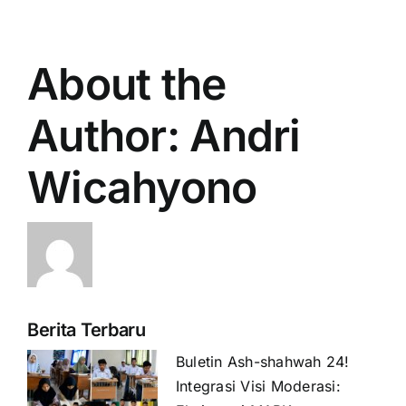
About the
Author:
Andri
Wicahyono
Berita Terbaru
Buletin Ash-shahwah 24!
Integrasi Visi Moderasi: