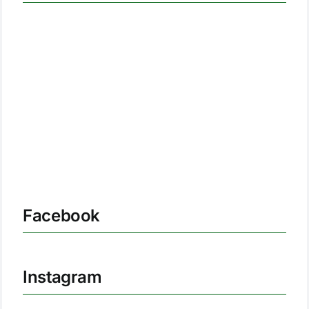
Facebook
Instagram