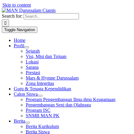
Skip to content
1win slot
pin up casino
mostbet casino
pin up
mosbet
Search for:
Toggle Navigation
Home
Profil
Sejarah
Visi, Misi dan Tujuan
Lokasi
Sarana
Prestasi
Mars & Hymne Darussalam
Zona Integritas
Guru & Tenaga Kependidikan
Calon Siswa
Program Pengembangan Ilmu-ilmu Keagamaan
Pengembangan Seni dan Olahraga
Program ISC
SNMB MAN PK
Berita
Berita Kurikulum
Berita Siswa