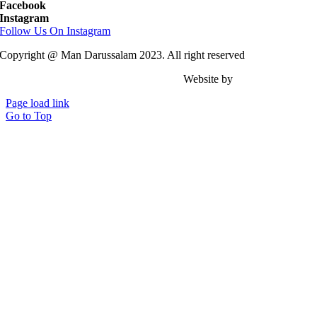
Facebook
Instagram
Follow Us On Instagram
Copyright @ Man Darussalam 2023. All right reserved
Website by
Achmad Zacky .
Page load link
Go to Top