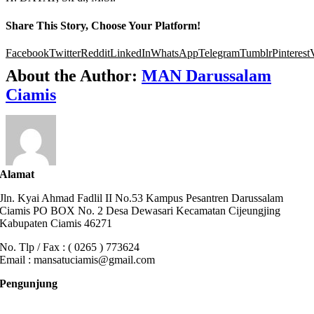
Share This Story, Choose Your Platform!
Facebook
Twitter
Reddit
LinkedIn
WhatsApp
Telegram
Tumblr
Pinterest
About the Author:
MAN Darussalam
Ciamis
Alamat
Jln. Kyai Ahmad Fadlil II No.53 Kampus Pesantren Darussalam
Ciamis PO BOX No. 2 Desa Dewasari Kecamatan Cijeungjing
Kabupaten Ciamis 46271
No. Tlp / Fax : ( 0265 ) 773624
Email : mansatuciamis@gmail.com
Pengunjung