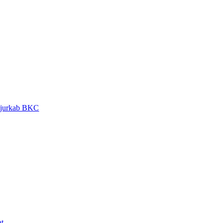
Kejurkab BKC
at