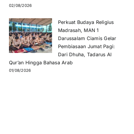
02/08/2026
Perkuat Budaya Religius
Madrasah, MAN 1
Darussalam Ciamis Gelar
Pembiasaan Jumat Pagi:
Dari Dhuha, Tadarus Al
Qur’an Hingga Bahasa Arab
01/08/2026