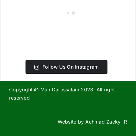
Follow Us On Instagram
Copyright @ Man Darussalam 2023. All right
reserved
Website by
Achmad Zacky .R