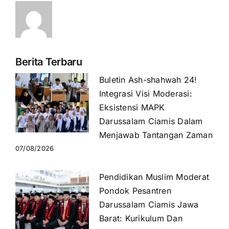
Berita Terbaru
Buletin Ash-shahwah 24!
Integrasi Visi Moderasi:
Eksistensi MAPK
Darussalam Ciamis Dalam
Menjawab Tantangan Zaman
07/08/2026
Pendidikan Muslim Moderat
Pondok Pesantren
Darussalam Ciamis Jawa
Barat: Kurikulum Dan