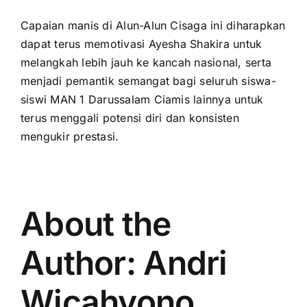
Capaian manis di Alun-Alun Cisaga ini diharapkan
dapat terus memotivasi Ayesha Shakira untuk
melangkah lebih jauh ke kancah nasional, serta
menjadi pemantik semangat bagi seluruh siswa-
siswi MAN 1 Darussalam Ciamis lainnya untuk
terus menggali potensi diri dan konsisten
mengukir prestasi.
About the
Author:
Andri
Wicahyono