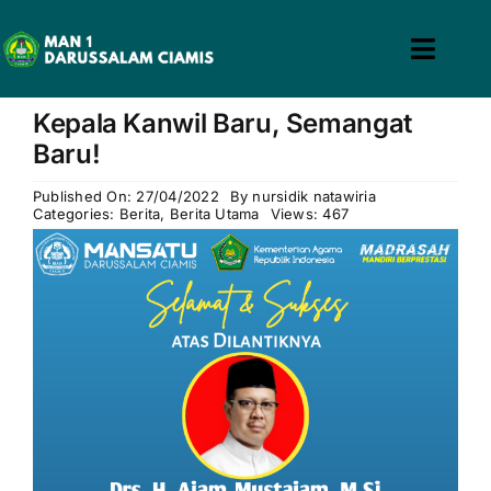
Skip
to
Toggl
content
win slot
pin up casino
mostbet casino
pin up
mosbet
Navig
Kepala Kanwil Baru, Semangat
Home
Baru!
Profil
Published On: 27/04/2022
By
nursidik natawiria
Categories:
Berita
,
Berita Utama
Views: 467
Guru & Tenaga Kependidikan
Calon Siswa
Berita
Hubungi Kami
Search