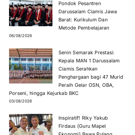
Pondok Pesantren
Darussalam Ciamis Jawa
Barat: Kurikulum Dan
Metode Pembelajaran
06/08/2026
Senin Semarak Prestasi:
Kepala MAN 1 Darussalam
Ciamis Serahkan
Penghargaan bagi 47 Murid
Peraih Gelar OSN, OBA,
Porseni, hingga Kejurkab BKC
03/08/2026
Inspiratif! Riky Yakub
Firdaus (Guru Mapel
Ekonomi) Bawa Pulang