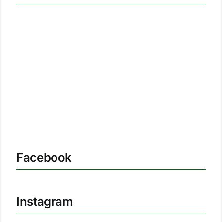
Facebook
Instagram