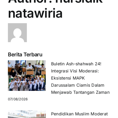
natawiria
Berita Terbaru
Buletin Ash-shahwah 24!
Integrasi Visi Moderasi:
Eksistensi MAPK
Darussalam Ciamis Dalam
Menjawab Tantangan Zaman
07/08/2026
Pendidikan Muslim Moderat