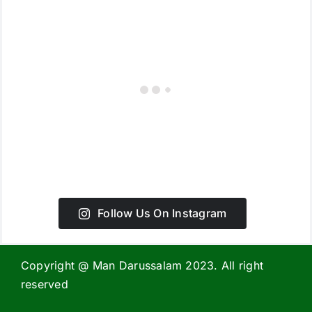
Follow Us On Instagram
Copyright @ Man Darussalam 2023. All right
reserved