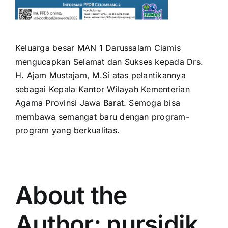
Keluarga besar MAN 1 Darussalam Ciamis
mengucapkan Selamat dan Sukses kepada Drs.
H. Ajam Mustajam, M.Si atas pelantikannya
sebagai Kepala Kantor Wilayah Kementerian
Agama Provinsi Jawa Barat. Semoga bisa
membawa semangat baru dengan program-
program yang berkualitas.
About the
Author:
nursidik