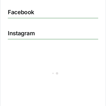
Facebook
Instagram