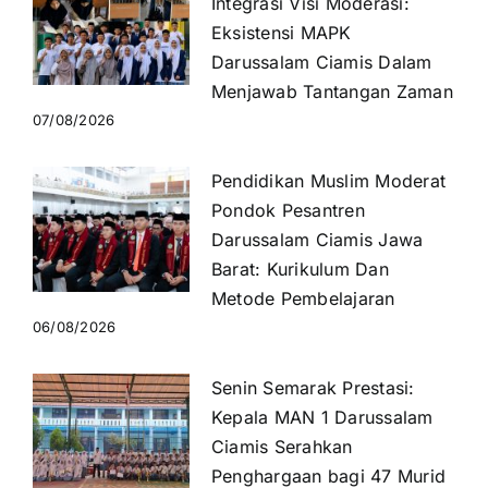
Integrasi Visi Moderasi:
Eksistensi MAPK
Darussalam Ciamis Dalam
Menjawab Tantangan Zaman
07/08/2026
Pendidikan Muslim Moderat
Pondok Pesantren
Darussalam Ciamis Jawa
Barat: Kurikulum Dan
Metode Pembelajaran
06/08/2026
Senin Semarak Prestasi:
Kepala MAN 1 Darussalam
Ciamis Serahkan
Penghargaan bagi 47 Murid