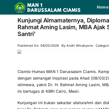
Skip
Home
to
content
1win slot
pin up casino
mostbet casino
pin up
mosbet
Kunjungi Almamaternya, Diplomat 
Rahmat Aming Lasim, MBA Ajak S
Santri’
Published On: 08/03/2026
By
Andri Wicahyono
Categor
Ciamis-Humas MAN 1 Darussalam Ciamis. Kamp
dengan semangat inspirasi pada Ahad (08/03/2
istimewa, yakni Dr. H. Rahmat Aming Lasim, MB
ini bertugas di KBRI Cairo, Mesir.
Kunjungan ini bukan sekadar silaturahmi dan d