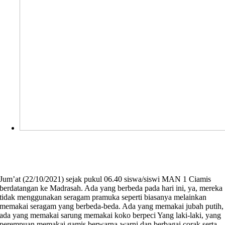
Jum’at (22/10/2021) sejak pukul 06.40 siswa/siswi MAN 1 Ciamis
berdatangan ke Madrasah. Ada yang berbeda pada hari ini, ya, mereka
tidak menggunakan seragam pramuka seperti biasanya melainkan
memakai seragam yang berbeda-beda. Ada yang memakai jubah putih,
ada yang memakai sarung memakai koko berpeci Yang laki-laki, yang
perempuan memakai gamis berwarna-warni dan berbagai corak serta