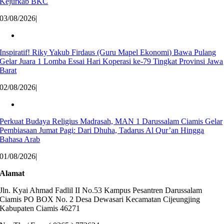
Kejurkab BKC
03/08/2026
|
Inspiratif! Riky Yakub Firdaus (Guru Mapel Ekonomi) Bawa Pulang
Gelar Juara 1 Lomba Essai Hari Koperasi ke-79 Tingkat Provinsi Jawa
Barat
02/08/2026
|
Perkuat Budaya Religius Madrasah, MAN 1 Darussalam Ciamis Gelar
Pembiasaan Jumat Pagi: Dari Dhuha, Tadarus Al Qur’an Hingga
Bahasa Arab
01/08/2026
|
Alamat
Jln. Kyai Ahmad Fadlil II No.53 Kampus Pesantren Darussalam
Ciamis PO BOX No. 2 Desa Dewasari Kecamatan Cijeungjing
Kabupaten Ciamis 46271