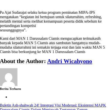
Pa Ajat Sudarajat selaku ketua program peminatan MIPA-IPS
mengatakan “kegiatan ini bertujuan untuk silaturrahim, refreshing,
melatih mental serta melihat kemampuan peserta didik sebelum ke
pertandingan kompetisi
seusunggugnya”.
Kami dari MAN 1 Darussalam Ciamis mengucapkan terimakasih
banyak kepada MAN 5 Ciamis atas sambutan hangatnya mudah-
mudaha silaturrahmi ini semakin terjaga erat dan lain waktu MAN 5
Ciamis bisa berkunjung ke MAN 1 Darussalam Ciamis
About the Author:
Andri Wicahyono
Berita Terbaru
Buletin Ash-shahwah 24! Integrasi Visi Moderasi: Eksistensi MAPK
Darussalam Ciamis Dalam Menjawab Tantangan Zaman