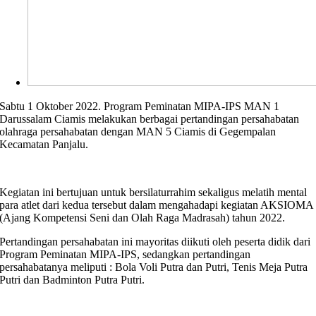
Sabtu 1 Oktober 2022. Program Peminatan MIPA-IPS MAN 1
Darussalam Ciamis melakukan berbagai pertandingan persahabatan
olahraga persahabatan dengan MAN 5 Ciamis di Gegempalan
Kecamatan Panjalu.
Kegiatan ini bertujuan untuk bersilaturrahim sekaligus melatih mental
para atlet dari kedua tersebut dalam mengahadapi kegiatan AKSIOMA
(Ajang Kompetensi Seni dan Olah Raga Madrasah) tahun 2022.
Pertandingan persahabatan ini mayoritas diikuti oleh peserta didik dari
Program Peminatan MIPA-IPS, sedangkan pertandingan
persahabatanya meliputi : Bola Voli Putra dan Putri, Tenis Meja Putra
Putri dan Badminton Putra Putri.