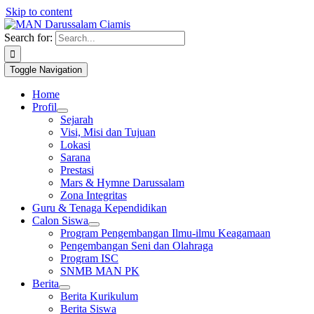
Skip to content
1win slot
pin up casino
mostbet casino
pin up
mosbet
Search for:
Toggle Navigation
Home
Profil
Sejarah
Visi, Misi dan Tujuan
Lokasi
Sarana
Prestasi
Mars & Hymne Darussalam
Zona Integritas
Guru & Tenaga Kependidikan
Calon Siswa
Program Pengembangan Ilmu-ilmu Keagamaan
Pengembangan Seni dan Olahraga
Program ISC
SNMB MAN PK
Berita
Berita Kurikulum
Berita Siswa