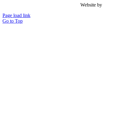
Website by
Achmad Zacky .
Page load link
Go to Top