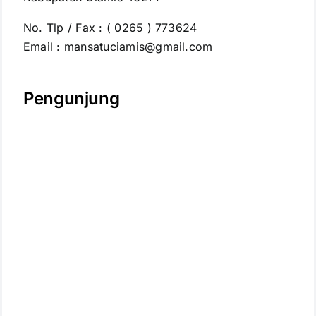
No. Tlp / Fax : ( 0265 ) 773624
Email : mansatuciamis@gmail.com
Pengunjung