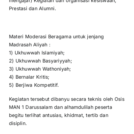
mengajar) Kegiatan dan organisasi kesiswaan,
Prestasi dan Alumni.
Materi Moderasi Beragama untuk jenjang
Madrasah Aliyah :
1) Ukhuwwah Islamiyah;
2) Ukhuwwah Basyariyyah;
3) Ukhuwwah Wathoniyah;
4) Bernalar Kritis;
5) Berjiwa Kompetitif.
Kegiatan tersebut dibanyu secara teknis oleh Osis
MAN 1 Darussalam dan alhamdulilah peserta
begitu terlihat antusias, khidmat, tertib dan
disiplin.