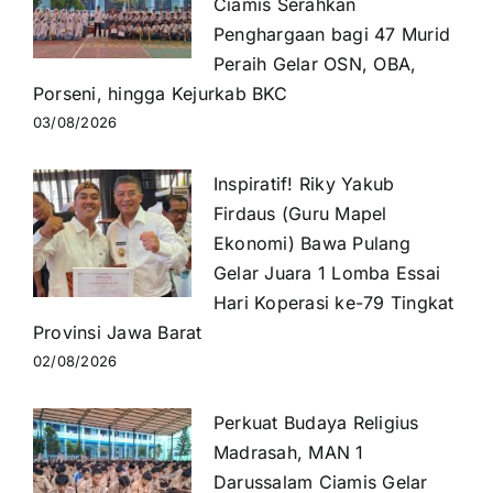
Ciamis Serahkan
Penghargaan bagi 47 Murid
Peraih Gelar OSN, OBA,
Porseni, hingga Kejurkab BKC
03/08/2026
Inspiratif! Riky Yakub
Firdaus (Guru Mapel
Ekonomi) Bawa Pulang
Gelar Juara 1 Lomba Essai
Hari Koperasi ke-79 Tingkat
Provinsi Jawa Barat
02/08/2026
Perkuat Budaya Religius
Madrasah, MAN 1
Darussalam Ciamis Gelar